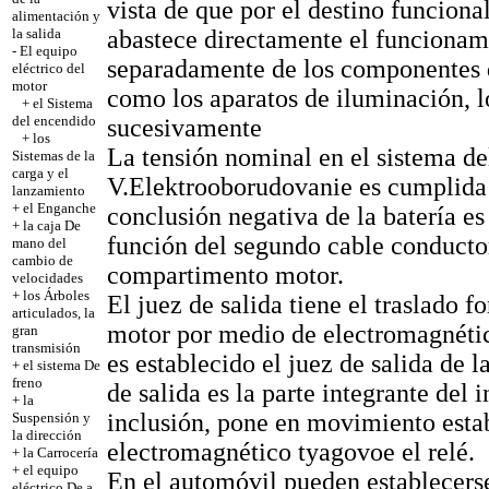
vista de que por el destino funciona
alimentación y
abastece directamente el funcionam
la salida
-
El equipo
separadamente de los componentes de
eléctrico del
motor
como los aparatos de iluminación, lo
+
el Sistema
del encendido
sucesivamente
+
los
La tensión nominal en el sistema de
Sistemas de la
carga y el
V.Elektrooborudovanie es cumplida
lanzamiento
+
el Enganche
conclusión negativa de la batería es
+
la caja De
función del segundo cable conductor
mano del
cambio de
compartimento motor.
velocidades
+
los Árboles
El juez de salida tiene el traslado f
articulados, la
motor por medio de electromagnétic
gran
transmisión
es establecido el juez de salida de l
+
el sistema De
freno
de salida es la parte integrante del 
+
la
inclusión, pone en movimiento estab
Suspensión y
la dirección
electromagnético tyagovoe el relé.
+
la Carrocería
+
el equipo
En el automóvil pueden establecerse
eléctrico De a