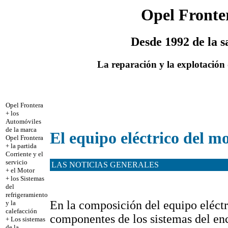
Opel Fronte
Desde 1992 de la s
La reparación y la explotación
Opel Frontera
+
los
Automóviles
de la marca
El equipo eléctrico del m
Opel Frontera
+
la partida
Corriente y el
servicio
LAS NOTICIAS GENERALES
+
el Motor
+
los Sistemas
del
refrigeramiento
En la composición del equipo eléctr
y la
calefacción
componentes de los sistemas del enc
+
Los sistemas
de la