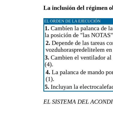
La inclusión del régimen ob
EL ORDEN DE LA EJECUCIÓN
1.
Cambíen la palanca de la 
la posición de "las NOTAS"
2.
Depende de las tareas co
vozduhoraspredelitelem en l
3.
Cambien el ventilador al
(4).
4.
La palanca de mando por 
(1).
5.
Incluyan la electrocalefac
EL SISTEMA DEL ACOND