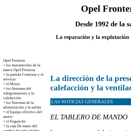
Opel Fronte
Desde 1992 de la s
La reparación y la explotación
Opel Frontera
+
los Automóviles de la
marca Opel Frontera
+
la partida Corriente y el
La dirección de la prese
servicio
+
el Motor
calefacción y la ventila
+
los Sistemas del
refrigeramiento y la
calefacción
LAS NOTICIAS GENERALES
+
los Sistemas de la
alimentación y la salida
+
el Equipo eléctrico del
EL TABLERO DE MANDO
motor
+
el Enganche
+
la caja De mano del
cambio de velocidades