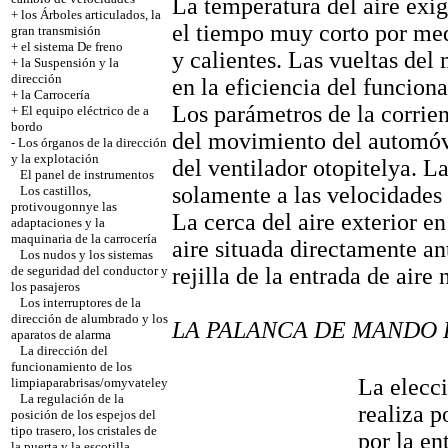
La temperatura del aire exig
+
los Árboles articulados, la
el tiempo muy corto por medi
gran transmisión
+
el sistema De freno
y calientes. Las vueltas del
+
la Suspensión y la
dirección
en la eficiencia del funcion
+
la Carrocería
Los parámetros de la corrien
+
El equipo eléctrico de a
bordo
del movimiento del automóvi
-
Los órganos de la dirección
y la explotación
del ventilador otopitelya. L
El panel de instrumentos
solamente a las velocidades
Los castillos,
protivougonnye las
La cerca del aire exterior en
adaptaciones y la
maquinaria de la carrocería
aire situada directamente an
Los nudos y los sistemas
rejilla de la entrada de aire
de seguridad del conductor y
los pasajeros
Los interruptores de la
dirección de alumbrado y los
LA PALANCA DE MANDO 
aparatos de alarma
La dirección del
funcionamiento de los
La elecci
limpiaparabrisas/omyvateley
La regulación de la
realiza p
posición de los espejos del
tipo trasero, los cristales de
por la en
la puerta y la escotilla