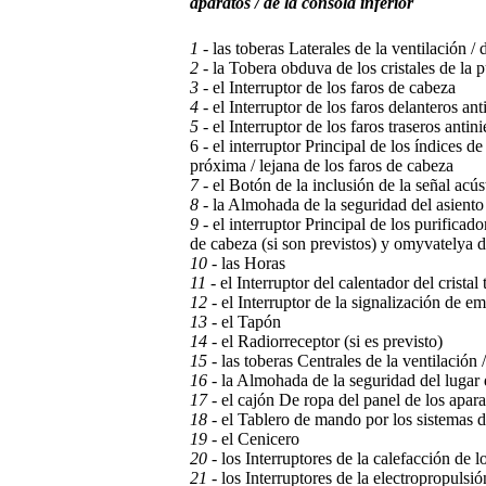
aparatos / de la consola inferior
1
- las toberas Laterales de la ventilación / 
2
- la Tobera obduva de los cristales de la p
3
- el Interruptor de los faros de cabeza
4
- el Interruptor de los faros delanteros ant
5
- el Interruptor de los faros traseros antini
6 - el interruptor Principal de los índices d
próxima / lejana de los faros de cabeza
7
- el Botón de la inclusión de la señal acús
8
- la Almohada de la seguridad del asiento 
9
- el interruptor Principal de los purificad
de cabeza (si son previstos) y omyvatelya del
10
- las Horas
11
- el Interruptor del calentador del cristal 
12
- el Interruptor de la signalización de e
13
- el Tapón
14
- el Radiorreceptor (si es previsto)
15
- las toberas Centrales de la ventilación 
16
- la Almohada de la seguridad del lugar d
17
- el cajón De ropa del panel de los apara
18
- el Tablero de mando por los sistemas de
19
- el Cenicero
20
- los Interruptores de la calefacción de lo
21
- los Interruptores de la electropropulsi