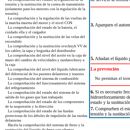
tensión y la sustitución de la correa de transmisión
(solamente para los motores con la regulación de la
tensión)
La comprobación y la regulación de las vueltas de
la marcha muerta del motor y el nivel CON
3.
Aparquen el automóv
La comprobación del estado de la batería, el
cuidado ella y el cargador
La comprobación y la sustitución de las velas del
encendido
La comprobación y la sustitución svechnyh VV de
los cables, la tapa y begunka del distribuidor
La comprobación del nivel del aceite en la caja de
5.
Añadan el líquido p
mano del cambio de velocidades y razdatochnoy a
la caja
La prevención
La comprobación del nivel del líquido lubricante
del diferencial de los puentes delanteros y traseros
No permitan el torna
La comprobación del sistema de combustible
La comprobación del funcionamiento del sistema
del refrigeramiento
6.
Si es necesario fre
La comprobación del estado del sistema de la
hidroreforzamiento de
salida de los gases que han trabajado
La comprobación del estado de los componentes
estado y la sustituci
de la suspensión y la dirección
7.
Comprueben el estad
La comprobación del estado de las fundas
tensión y la sustituci
protectoras de los árboles de impulsión de las ruedas
delanteras
Hacéis la comprobación del sistema de freno y la
sustitución del líquido de freno con ulterior