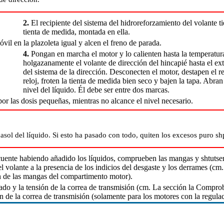
2.
El recipiente del sistema del hidroreforzamiento del volante ti
tienta de medida, montada en ella.
il en la plazoleta igual y alcen el freno de parada.
4.
Pongan en marcha el motor y lo calienten hasta la temperatu
holgazanamente el volante de dirección del hincapié hasta el ext
del sistema de la dirección. Desconecten el motor, destapen el r
reloj, froten la tienta de medida bien seco y bajen la tapa. Abr
nivel del líquido. Él debe ser entre dos marcas.
or las dosis pequeñas, mientras no alcance el nivel necesario.
sol del líquido. Si esto ha pasado con todo, quiten los excesos puro shp
cuente habiendo añadido los líquidos, comprueben las mangas y shtutser
l volante a la presencia de los indicios del desgaste y los derrames (cm
ón de las mangas del compartimento motor
).
o y la tensión de la correa de transmisión (cm. La sección
la Comproba
ón de la correa de transmisión (solamente para los motores con la regulac