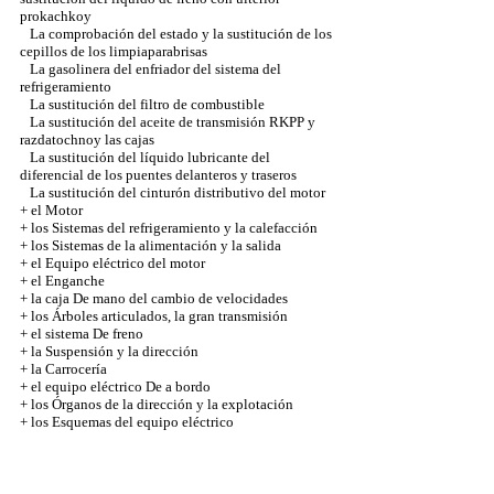
prokachkoy
La comprobación del estado y la sustitución de los
cepillos de los limpiaparabrisas
La gasolinera del enfriador del sistema del
refrigeramiento
La sustitución del filtro de combustible
La sustitución del aceite de transmisión RKPP y
razdatochnoy las cajas
La sustitución del líquido lubricante del
diferencial de los puentes delanteros y traseros
La sustitución del cinturón distributivo del motor
+
el Motor
+
los Sistemas del refrigeramiento y la calefacción
+
los Sistemas de la alimentación y la salida
+
el Equipo eléctrico del motor
+
el Enganche
+
la caja De mano del cambio de velocidades
+
los Árboles articulados, la gran transmisión
+
el sistema De freno
+
la Suspensión y la dirección
+
la Carrocería
+
el equipo eléctrico De a bordo
+
los Órganos de la dirección y la explotación
+
los Esquemas del equipo eléctrico