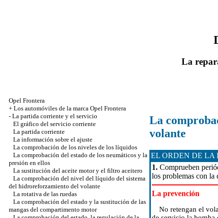
La repar
Opel Frontera
+
Los automóviles de la marca Opel Frontera
-
La partida corriente y el servicio
La comprobaci
El gráfico del servicio corriente
volante
La partida corriente
La información sobre el ajuste
La comprobación de los niveles de los líquidos
EL ORDEN DE LA
La comprobación del estado de los neumáticos y la
presión en ellos
1.
Comprueben periódic
La sustitución del aceite motor y el filtro aceitero
los problemas con la 
La comprobación del nivel del líquido del sistema
del hidroreforzamiento del volante
La prevención
La rotativa de las ruedas
La comprobación del estado y la sustitución de las
No retengan el vola
mangas del compartimento motor
de servicio la bomba 
La comprobación del estado, la regulación de la